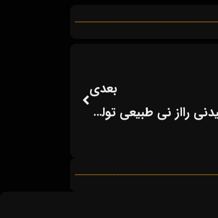
بعدی
مزارع اسلوونی نی های نوشیدنی رااز نی طبیعی تولید می کند