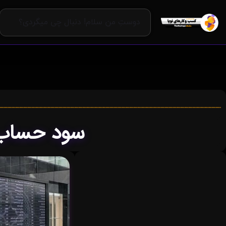
سود حساب ۵۸ میلیون سهام‌دار وار