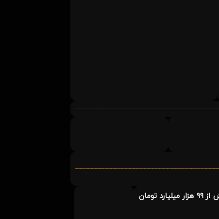
سود حساب ۵۸ میلیون سهام‌دار واریز شد.سپرده‌گذاری مرکزی اوراق بهادار و تسویه وجوه اعلام کرد: بیش از ۹۹ هزار میلیارد تومان