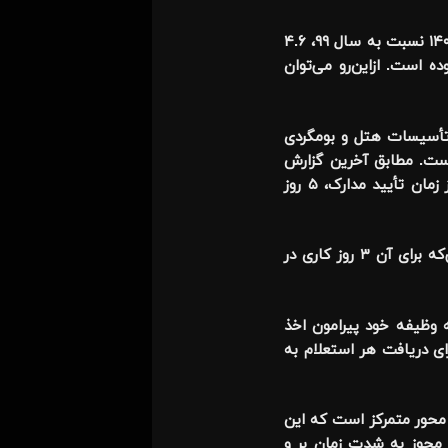
ضمن توجه به آنکه میانگین نرخ رشد تأسیسات گردشگری در طی سال‌های ۱۳۹۵ تا ۱۴۰۲ معادل ۹.۵ درصد بوده، در سال ۱۴۰۰ نسبت به سال ۹۹، ۴.۶
رصد رشد و در سال ۱۴۰۲ نسبت به سال ۱۴۰۱ بیش از ۱۰ درصد رشد بوده است. ازاین‌رو می‌توان
تأسیسات هتل و بومگردی
 بومگردی ها و هتل‌ها شده است. مطابق آخرین گزارش
دریافتی از مرکز ملی بهبود محیط کسب‌وکار، زمان لازم برای صدور دریافت موافقت اصولی تأسیسات گردشگری احداثی از زمان تأیید مدارک، ۵ روز
میانگین زمان تأخیر صدور پروانه بهره‌برداری موقت ۶ ماهه برای تأسیسات احداثی و تبدیلی، ۵/‏۵۹ روز کاری است. درحالی‌که برای آن ۳ روز کاری در
 وظیفه خود پیرامون اخذ
ی دریافت هر استعلام به
محور متمرکز است که این
ر مجوز به شدت زمان بر و