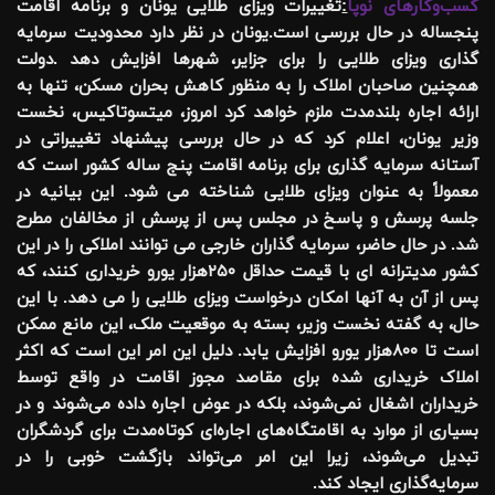
کسب‌وکارهای نوپا
:
تغییرات ویزای طلایی یونان و برنامه اقامت
پنجساله در حال بررسی است.یونان در نظر دارد محدودیت سرمایه
گذاری ویزای طلایی را برای جزایر، شهرها افزایش دهد .دولت
همچنین صاحبان املاک را به منظور کاهش بحران مسکن، تنها به
ارائه اجاره بلندمدت ملزم خواهد کرد امروز، میتسوتاکیس، نخست
وزیر یونان، اعلام کرد که در حال بررسی پیشنهاد تغییراتی در
آستانه سرمایه گذاری برای برنامه اقامت پنج ساله کشور است که
معمولاً به عنوان ویزای طلایی شناخته می شود. این بیانیه در
جلسه پرسش و پاسخ در مجلس پس از پرسش از مخالفان مطرح
شد. در حال حاضر، سرمایه گذاران خارجی می توانند املاکی را در این
کشور مدیترانه ای با قیمت حداقل ۲۵۰هزار یورو خریداری کنند، که
پس از آن به آنها امکان درخواست ویزای طلایی را می دهد. با این
حال، به گفته نخست وزیر، بسته به موقعیت ملک، این مانع ممکن
است تا ۸۰۰هزار یورو افزایش یابد. دلیل این امر این است که اکثر
املاک خریداری شده برای مقاصد مجوز اقامت در واقع توسط
خریداران اشغال نمی‌شوند، بلکه در عوض اجاره داده می‌شوند و در
بسیاری از موارد به اقامتگاه‌های اجاره‌ای کوتاه‌مدت برای گردشگران
تبدیل می‌شوند، زیرا این امر می‌تواند بازگشت خوبی را در
سرمایه‌گذاری ایجاد کند.