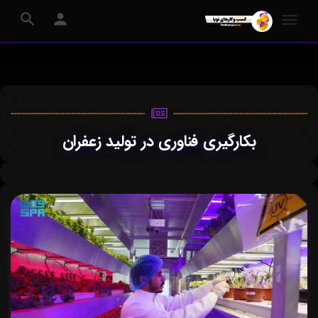
بکارگیری فناوری در تولید زعفران